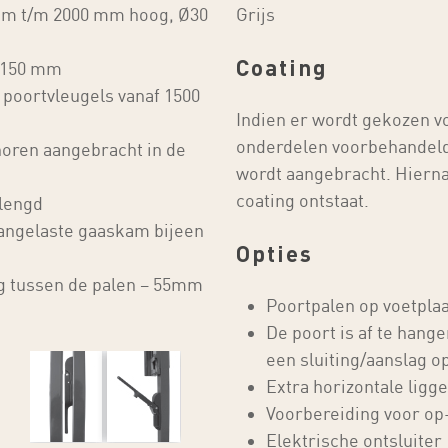
 mm t/m 2000 mm hoog, Ø30
Grijs
Coating
t 150 mm
p poortvleugels vanaf 1500
Indien er wordt gekozen v
onderdelen voorbehandeld
horen aangebracht in de
wordt aangebracht. Hierna
coating ontstaat.
rlengd
aangelaste gaaskam bijeen
Opties
ng tussen de palen – 55mm
Poortpalen op voetplaa
De poort is af te hang
een sluiting/aanslag 
Extra horizontale ligge
Voorbereiding voor op
Elektrische ontsluiter