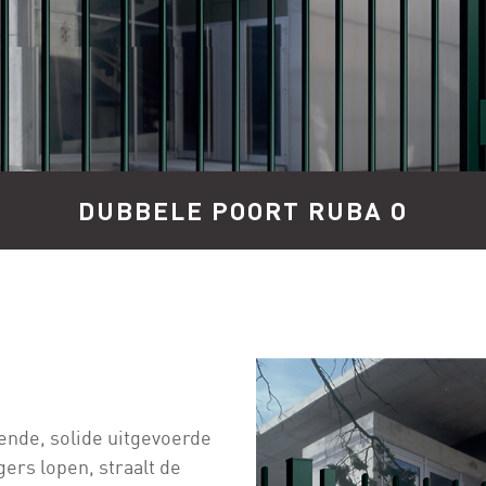
DUBBELE POORT RUBA O
ende, solide uitgevoerde
gers lopen, straalt de