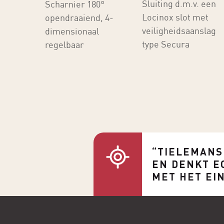
Sluiting d.m.v. een
Scharnier 180°
Locinox slot met
opendraaiend, 4-
veiligheidsaanslag
dimensionaal
type Secura
regelbaar
“TIELEMANS
EN DENKT E
MET HET EI