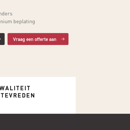
inders
inium beplating
Vraag een offerte aan
WALITEIT
L TEVREDEN