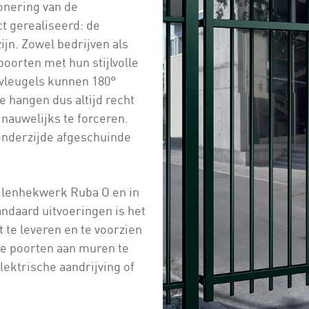
ionering van de
t gerealiseerd: de
zijn. Zowel bedrijven als
poorten met hun stijlvolle
rtvleugels kunnen 180°
e hangen dus altijd recht
 nauwelijks te forceren.
onderzijde afgeschuinde
ijlenhekwerk Ruba O en in
andaard uitvoeringen is het
te leveren en te voorzien
e poorten aan muren te
lektrische aandrijving of