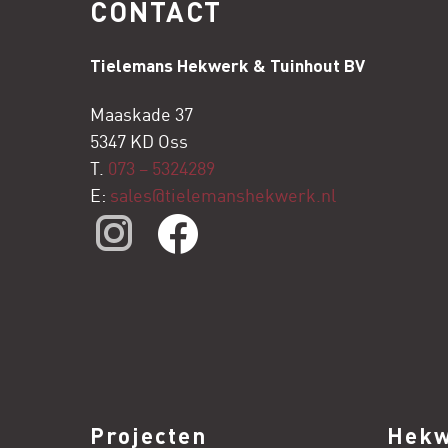
CONTACT
Tielemans Hekwerk & Tuinhout BV
Maaskade 37
5347 KD Oss
T.
073 – 5324289
E:
sales@tielemanshekwerk.nl
Projecten
Hek