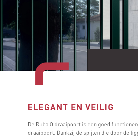
ELEGANT EN VEILIG
De Ruba O draaipoort is een goed functioner
draaipoort. Dankzij de spijlen die door de lig