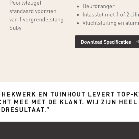
Poortvleugel
Deurdranger
standaard voorzien
Inlasslot met 1 of 2 cil
van 1 vergrendelstang
Vluchtsluiting en alum
Suby
Download Specificaties
 HEKWERK EN TUINHOUT LEVERT TOP-K
CHT MEE MET DE KLANT. WIJ ZIJN HEE
NDRESULTAAT.”