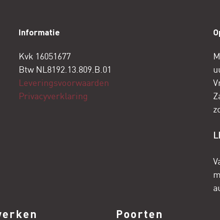
Informatie
O
Kvk 16051677
M
Btw NL8192.13.809.B.01
u
Leveringsvoorwaarden
V
Privacyverklaring
Z
z
L
V
m
a
werken
Poorten