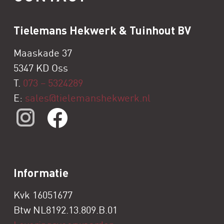
Tielemans Hekwerk & Tuinhout BV
Maaskade 37
5347 KD Oss
T.
073 – 5324289
E:
sales@tielemanshekwerk.nl
Informatie
Kvk 16051677
Btw NL8192.13.809.B.01