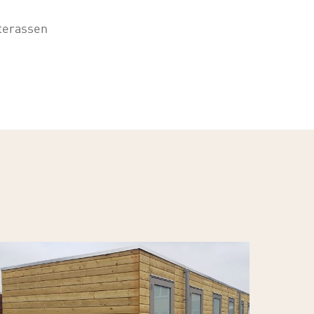
terassen
ielemans-
ekwerk-
uinhout-
an-