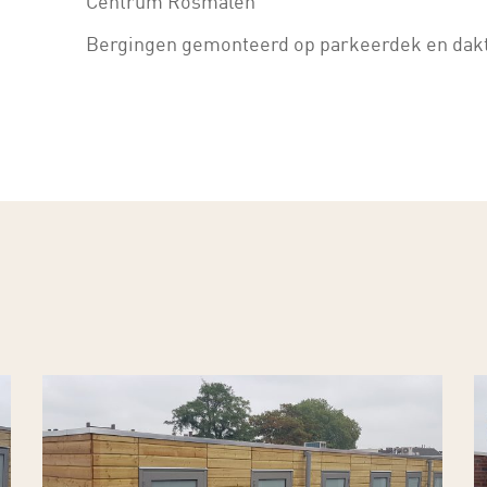
Centrum Rosmalen
Bergingen gemonteerd op parkeerdek en dak
Tielemans-
T
Hekwerk-
H
Tuinhout-
T
Van-
V