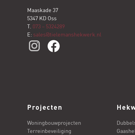
Maaskade 37
5347 KD Oss
T.
073 – 5324289
E:
sales@tielemanshekwerk.nl
Projecten
Hek
Woningbouwprojecten
Dubbel
Terreinbeveiliging
Gaashe