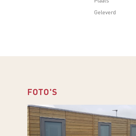
Plaats
Geleverd
FOTO'S
Tielemans-
Hekwerk-
Tuinhout-
Van-