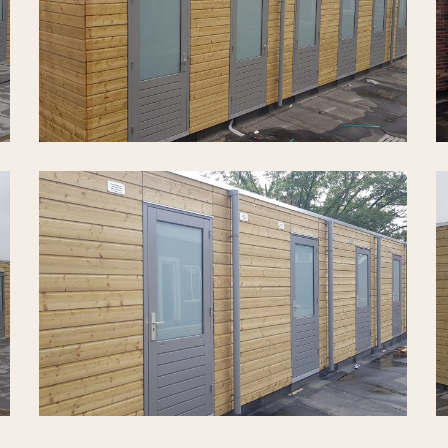
Wijnen-
W
Zuid-
Z
Rosmalen-
R
2
1
Tielemans-
T
Hekwerk-
H
Tuinhout-
T
Van-
V
Wijnen-
W
Zuid-
Z
Rosmalen-
R
5
4