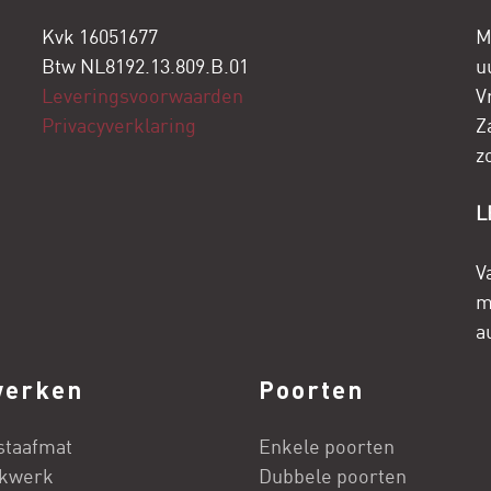
Kvk 16051677
M
Btw NL8192.13.809.B.01
u
Leveringsvoorwaarden
V
Privacyverklaring
Z
z
L
V
m
a
werken
Poorten
staafmat
Enkele poorten
kwerk
Dubbele poorten