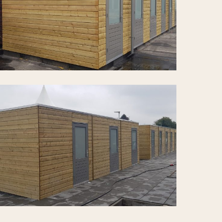
ijnen-
uid-
osmalen-
ielemans-
ekwerk-
uinhout-
an-
ijnen-
uid-
osmalen-