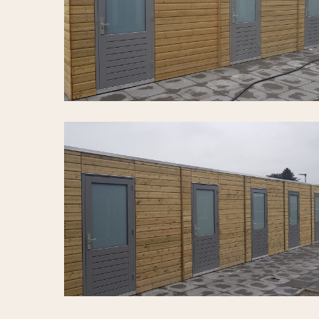
Wijnen-
Zuid-
Rosmalen-
3
Tielemans-
Hekwerk-
Tuinhout-
Van-
Wijnen-
Zuid-
Rosmalen